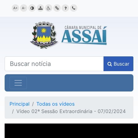
A+
A-
contraste
mapa
acessibilidade
link
dúvida
contato
Buscar
Principal
Todas os vídeos
Vídeo 02ª Sessão Extraordinária - 07/02/2024